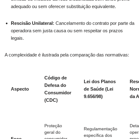
adequado ou sem oferecer substituição equivalente.
Rescisão Unilateral:
Cancelamento do contrato por parte da
operadora sem justa causa ou sem respeitar os prazos
legais.
A complexidade é ilustrada pela comparação das normativas:
Código de
Lei dos Planos
Res
Defesa do
Aspecto
de Saúde (Lei
Nor
Consumidor
9.656/98)
da 
(CDC)
Proteção
Deta
Regulamentação
geral do
oper
específica dos
Foco
consumidor
proc