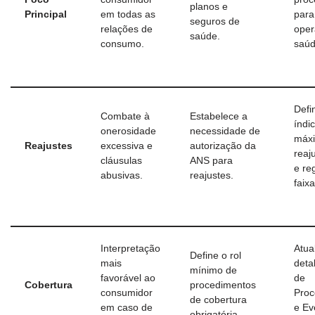
planos e
Principal
em todas as
para
seguros de
relações de
oper
saúde.
consumo.
saúd
Defi
Combate à
Estabelece a
índi
onerosidade
necessidade de
máx
Reajustes
excessiva e
autorização da
reaj
cláusulas
ANS para
e re
abusivas.
reajustes.
faixa
Interpretação
Atua
Define o rol
mais
deta
mínimo de
favorável ao
de
Cobertura
procedimentos
consumidor
Proc
de cobertura
em caso de
e Ev
obrigatória.