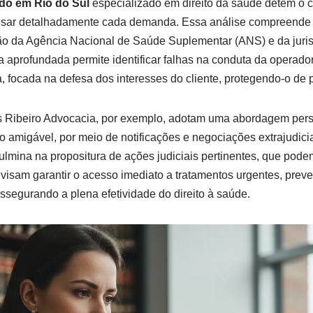
o em Rio do Sul
especializado em direito da saúde detém o 
lisar detalhadamente cada demanda. Essa análise compreende 
ação da Agência Nacional de Saúde Suplementar (ANS) e da juri
pa aprofundada permite identificar falhas na conduta da operado
da, focada na defesa dos interesses do cliente, protegendo-o de p
s Ribeiro Advocacia, por exemplo, adotam uma abordagem perso
ão amigável, por meio de notificações e negociações extrajudici
ulmina na propositura de ações judiciais pertinentes, que podem 
 visam garantir o acesso imediato a tratamentos urgentes, prev
ssegurando a plena efetividade do direito à saúde.