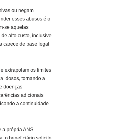
usivas ou negam
ender esses abusos é o
am-se aquelas
e alto custo, inclusive
sa carece de base legal
e extrapolam os limites
a idosos, tornando a
de doenças
arências adicionais
icando a continuidade
e a própria ANS
o beneficiário solicite