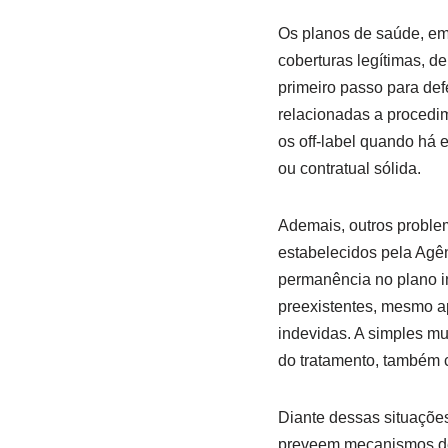
Os planos de saúde, em
coberturas legítimas, d
primeiro passo para def
relacionadas a procedim
os off-label quando há e
ou contratual sólida.
Ademais, outros problem
estabelecidos pela Agê
permanência no plano i
preexistentes, mesmo a
indevidas. A simples m
do tratamento, também 
Diante dessas situações
preveem mecanismos de p