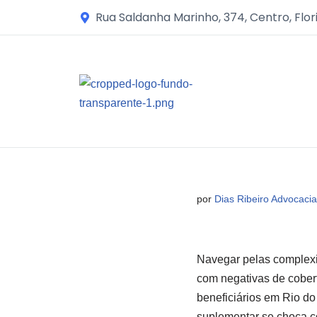
Rua Saldanha Marinho, 374, Centro, Flor
Avançar
para
o
conteúdo
por
Dias Ribeiro Advocacia
Navegar pelas complexi
com negativas de cobert
beneficiários em Rio d
suplementar se choca c