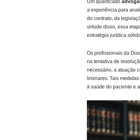
Um qualificado
advogad
a experiência para ana
do contrato, da legisl
virtude disso, essa eta
estratégia jurídica sóli
Os profissionais da Dia
na tentativa de resoluç
necessário, a atuação c
liminares. Tais medidas
à saúde do paciente e a