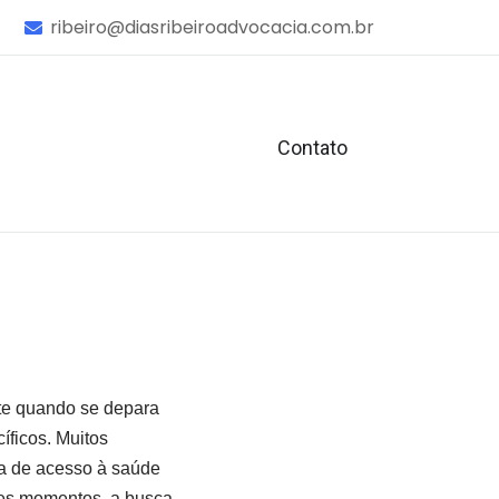
ribeiro@diasribeiroadvocacia.com.br
Contato
te quando se depara
íficos. Muitos
sa de acesso à saúde
tes momentos, a busca