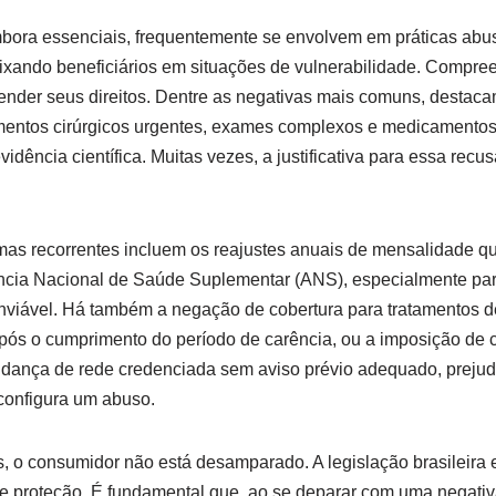
bora essenciais, frequentemente se envolvem em práticas ab
eixando beneficiários em situações de vulnerabilidade. Compre
ender seus direitos. Dentre as negativas mais comuns, destac
entos cirúrgicos urgentes, exames complexos e medicamentos d
vidência científica. Muitas vezes, a justificativa para essa recu
as recorrentes incluem os reajustes anuais de mensalidade qu
ncia Nacional de Saúde Suplementar (ANS), especialmente par
nviável. Há também a negação de cobertura para tratamentos 
pós o cumprimento do período de carência, ou a imposição de c
udança de rede credenciada sem aviso prévio adequado, prejud
configura um abuso.
, o consumidor não está desamparado. A legislação brasileira 
roteção. É fundamental que, ao se deparar com uma negativa, 