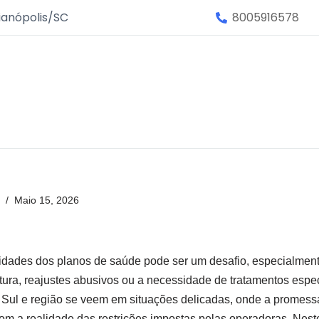
ianópolis/SC
8005916578
Maio 15, 2026
dades dos planos de saúde pode ser um desafio, especialmen
ura, reajustes abusivos ou a necessidade de tratamentos espec
o Sul e região se veem em situações delicadas, onde a promes
om a realidade das restrições impostas pelas operadoras. Nes