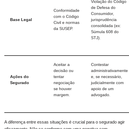
Violação do Código
de Defesa do
Conformidade
Consumidor,
com o Código
Base Legal
jurisprudência
Civil e normas
consolidada (ex:
da SUSEP.
Súmula 608 do
STJ).
Aceitar a
Contestar
decisão ou
administrativamente
Ações do
tentar
e, se necessário,
Segurado
negociação
judicialmente com
se houver
apoio de um
margem.
advogado.
A diferença entre essas situações é crucial para o segurado agir
eficazmente. Não se conforme com uma negativa sem