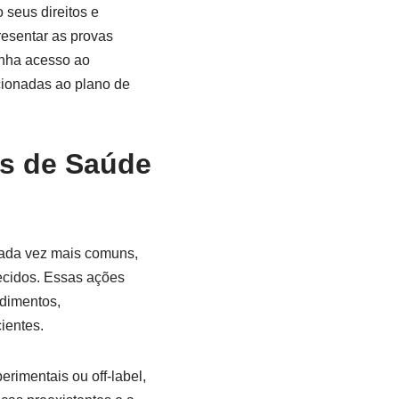
 seus direitos e
esentar as provas
enha acesso ao
acionadas ao plano de
os de Saúde
cada vez mais comuns,
recidos. Essas ações
dimentos,
ientes.
rimentais ou off-label,