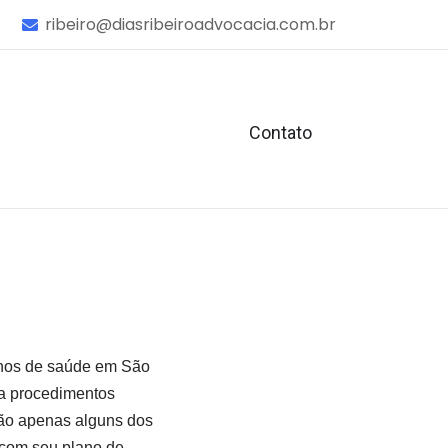
ribeiro@diasribeiroadvocacia.com.br
Contato
anos de saúde em São
ra procedimentos
são apenas alguns dos
 com seu plano de