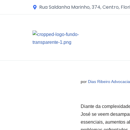
Rua Saldanha Marinho, 374, Centro, Flor
Avançar
para
o
conteúdo
por
Dias Ribeiro Advocacia
Diante da complexidade
José se veem desampara
essenciais, aumentos a
problemas enfrentados.