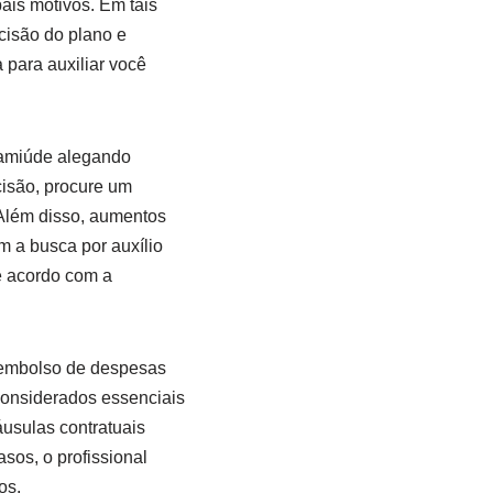
ais motivos. Em tais
cisão do plano e
 para auxiliar você
, amiúde alegando
cisão, procure um
 Além disso, aumentos
m a busca por auxílio
de acordo com a
eembolso de despesas
considerados essenciais
usulas contratuais
sos, o profissional
os.