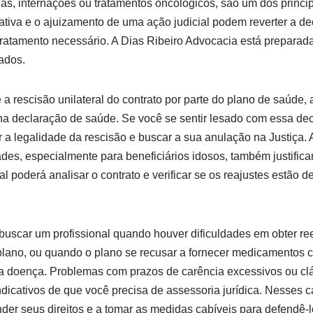
ias, internações ou tratamentos oncológicos, são um dos princip
ativa e o ajuizamento de uma ação judicial podem reverter a de
ratamento necessário. A Dias Ribeiro Advocacia está preparada
ados.
a rescisão unilateral do contrato por parte do plano de saúde
na declaração de saúde. Se você se sentir lesado com essa de
ar a legalidade da rescisão e buscar a sua anulação na Justiça.
es, especialmente para beneficiários idosos, também justifica
nal poderá analisar o contrato e verificar se os reajustes estão 
buscar um profissional quando houver dificuldades em obter r
plano, ou quando o plano se recusar a fornecer medicamentos 
ua doença. Problemas com prazos de carência excessivos ou clá
icativos de que você precisa de assessoria jurídica. Nesses ca
nder seus direitos e a tomar as medidas cabíveis para defendê-l