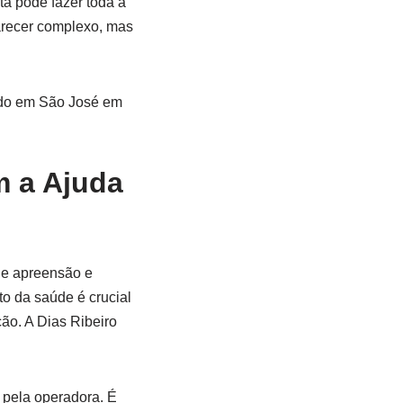
ta pode fazer toda a
parecer complexo, mas
m a Ajuda
de apreensão e
to da saúde é crucial
ão. A Dias Ribeiro
 pela operadora. É