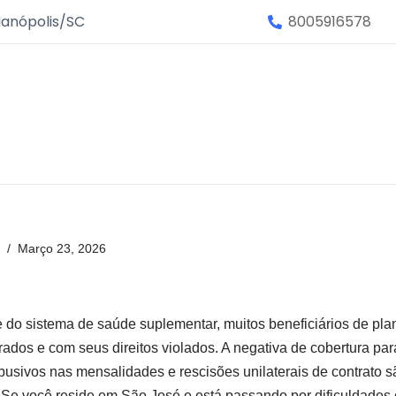
ianópolis/SC
8005916578
Março 23, 2026
 do sistema de saúde suplementar, muitos beneficiários de pl
dos e com seus direitos violados. A negativa de cobertura pa
busivos nas mensalidades e rescisões unilaterais de contrato 
 Se você reside em São José e está passando por dificuldades