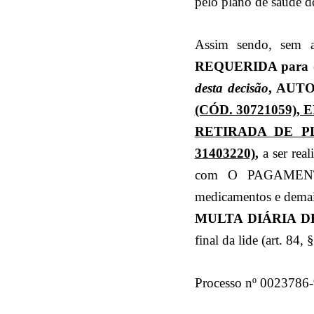
pelo plano de saúde d
Assim sendo, sem 
REQUERIDA para d
desta decisão
, AUT
(CÓD. 30721059),
RETIRADA DE PL
31403220)
,
a ser rea
com O PAGAMENTO 
medicamentos e demai
MULTA DIÁRIA DE R
final da lide (art. 84,
Processo nº 0023786-