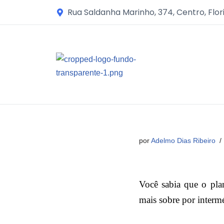
Rua Saldanha Marinho, 374, Centro, Flor
Avançar
para
o
conteúdo
por
Adelmo Dias Ribeiro
Você sabia que o pla
mais sobre por interm