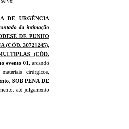
se vê:
LA DE URGÊNCIA
ontado da intimação
ODESE DE PUNHO
 (CÓD. 30721245),
MULTIPLAS (CÓD.
no evento 01
, arcando
riais cirúrgicos,
ento
,
SOB PENA DE
mento, até julgamento