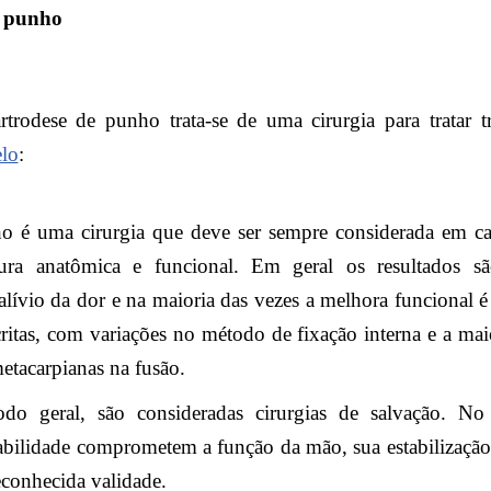
e punho
trodese de punho trata-se de uma cirurgia para tratar
elo
:
o é uma cirurgia que deve ser sempre considerada em ca
tura anatômica e funcional. Em geral os resultados são
alívio da dor e na maioria das vezes a melhora funcional é
critas, com variações no método de fixação interna e a mai
metacarpianas na fusão.
odo geral, são consideradas cirurgias de salvação. N
abilidade comprometem a função da mão, sua estabilização
conhecida validade.