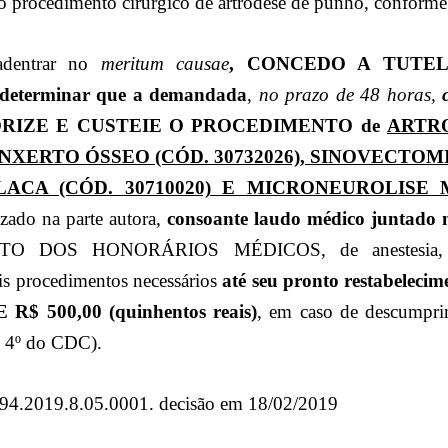
o procedimento cirúrgico de artrodese de punho, conforme 
adentrar no
meritum causae
, CONCEDO A TUTE
eterminar que a demandada
,
no prazo de 48 horas,
c
ORIZE E CUSTEIE O PROCEDIMENTO
de
ARTR
 ENXERTO ÓSSEO (CÓD. 30732026), SINOVECTOMIA
ACA (CÓD. 30710020) E MICRONEUROLISE 
lizado na parte autora,
consoante laudo médico juntado 
DOS HONORÁRIOS MÉDICOS, de anestesia, mate
s procedimentos necessários
até seu pronto restabelecim
$ 500,00 (quinhentos reais)
, em caso de descumpri
 § 4º do CDC).
94.2019.8.05.0001. decisão em 18/02/2019