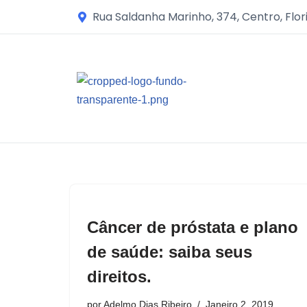
Rua Saldanha Marinho, 374, Centro, Flor
Avançar
para
o
conteúdo
Câncer de próstata e plano
de saúde: saiba seus
direitos.
por
Adelmo Dias Ribeiro
Janeiro 2, 2019