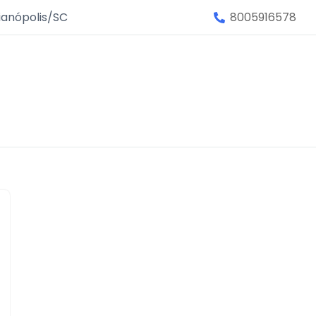
ianópolis/SC
8005916578