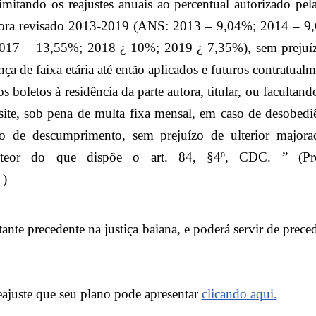
limitando os reajustes anuais ao percentual autorizado pe
 ora revisado 2013-2019 (ANS:
2013 –
9,04%; 2014 – 9
017 – 13,55%; 2018 ¿ 10%; 2019 ¿ 7,35%
), sem preju
ça de faixa etária até então aplicados e futuros contratualm
os boletos
à residência da parte autora, titular, ou faculta
site, sob pena de multa fixa mensal, em caso de desobed
ato de descumprimento, sem prejuízo de ulterior major
a teor do que dispõe o art. 84, §4º, CDC.
” (Pr
1)
nte precedente na justiça baiana, e poderá servir de prece
eajuste que seu plano pode apresentar
clicando aqui.