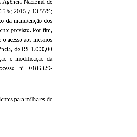
la Agência Nacional de
,65%;
2015 ¿ 13,55%;
ízo da manutenção dos
ente previsto
. Por fim,
ndo o acesso aos mesmos
iência, de R$ 1.000,00
ação e modificação da
ocesso nº
0186329-
dentes para milhares de