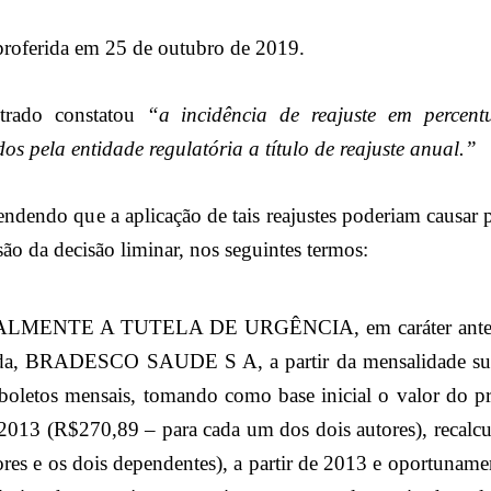
 proferida em 25 de outubro de 2019.
trado constatou
“
a incidência de reajuste em percent
os pela entidade regulatória a título de reajuste anual
.”
ndendo que a aplicação de tais reajustes poderiam causar p
ão da decisão liminar, nos seguintes termos:
IALMENTE A TUTELA DE URGÊNCIA
, em caráter ant
nada, BRADESCO SAUDE S A, a partir da mensalidade
su
 boletos mensais, tomando como base inicial o valor do 
 2013
(
R$270,89 – para cada um dos dois autores
)
,
recalc
tores e os dois dependentes),
a partir de 2013 e oportuname