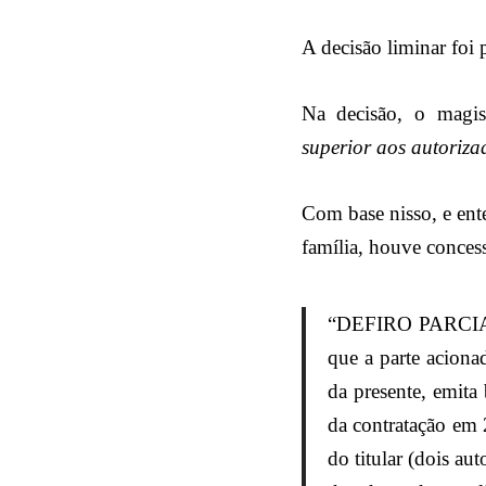
A decisão liminar foi
Na decisão, o magis
superior aos autorizad
Com base nisso, e ente
família, houve concess
“DEFIRO PARC
que a parte acio
da presente, emita
da contratação em
do titular (dois au