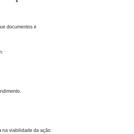
que documentos e
m:
endimento.
a na viabilidade da ação