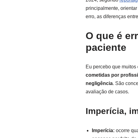
principalmente, orienta
erro, as diferenças ent
O que é er
paciente
Eu percebo que muitos 
cometidas por profiss
negligência
. São conce
avaliação de casos.
Imperícia, i
Imperícia:
ocorre qua