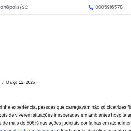
ianópolis/SC
8005916578
Março 12, 2026
minha experiência, pessoas que carregavam não só cicatrizes f
pois de viverem situações inesperadas em ambientes hospitalar
 de mais de 506% nas ações judiciais por falhas em atendime
em publicada em fevereiro
, é fundamental discutir o assunto se