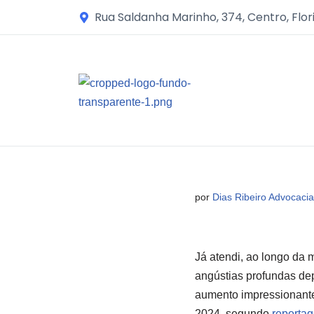
Rua Saldanha Marinho, 374, Centro, Flor
Avançar
para
o
conteúdo
por
Dias Ribeiro Advocacia
Já atendi, ao longo da 
angústias profundas de
aumento impressionante
2024, segundo
reportag