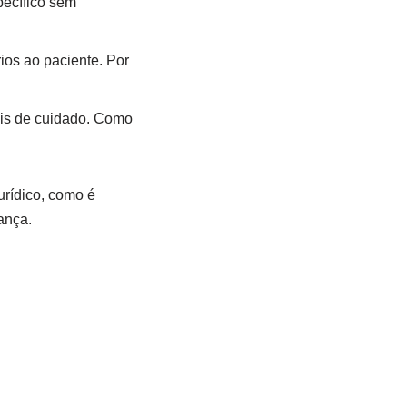
pecífico sem
ios ao paciente. Por
ais de cuidado. Como
urídico, como é
ança.