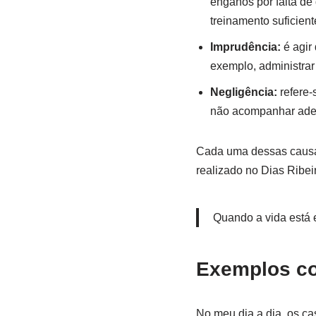
enganos por falta de
treinamento suficient
Imprudência:
é agir
exemplo, administrar
Negligência:
refere-
não acompanhar ade
Cada uma dessas causas 
realizado no Dias Ribe
Quando a vida está e
Exemplos co
No meu dia a dia, os ca