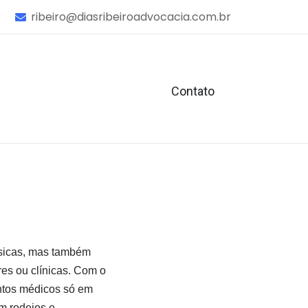
ribeiro@diasribeiroadvocacia.com.br
Contato
ísicas, mas também
es ou clínicas. Com o
ntos médicos só em
m rodeios e,