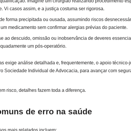
 qualificação. Imagine um cirurgião realizando procedimento es
e. Vi casos assim, e a justiça costuma ser rigorosa.
 de forma precipitada ou ousada, assumindo riscos desnecessár
 um medicamento sem confirmar alergias prévias do paciente.
se ao descuido, omissão ou inobservância de deveres essenci
quadamente um pós-operatório.
exige análise detalhada e, frequentemente, o apoio técnico-j
iro Sociedade Individual de Advocacia, para avançar com segur
m risco, detalhes fazem toda a diferença.
muns de erro na saúde
sos mais relatados incluem: