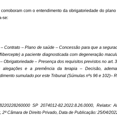
a corroboram com o entendimento da obrigatoriedade do plano
a-se:
ontrato – Plano de saúde – Concessão para que a segurador
libercepte) a paciente diagnosticada com degeneração macu
 Obrigatoriedade – Presença dos requisitos previstos no art.
s alegações e a premência da terapia – Decisão, adem
imento sumulado por este Tribunal (Súmulas nºs 96 e 102)– R
8220228260000 SP 2074012-82.2022.8.26.0000, Relator: A
 2ª Câmara de Direito Privado, Data de Publicação: 25/04/202