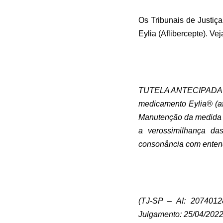
Os Tribunais de Justiç
Eylia (Aflibercepte). Vej
TUTELA ANTECIPADA – C
medicamento Eylia® (af
Manutenção da medida –
a verossimilhança da
consonância com entend
(TJ-SP – AI: 2074012
Julgamento: 25/04/2022,