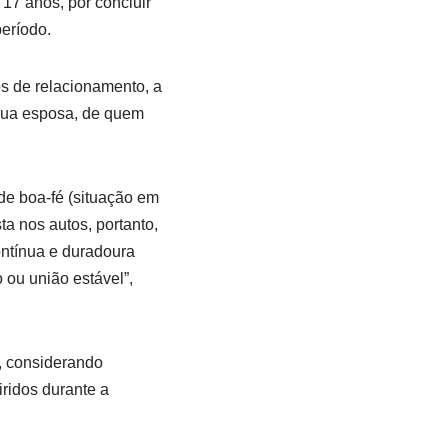
7 anos, por concluir
eríodo.
os de relacionamento, a
 sua esposa, de quem
 de boa-fé (situação em
ta nos autos, portanto,
ontínua e duradoura
ou união estável”,
, considerando
ridos durante a