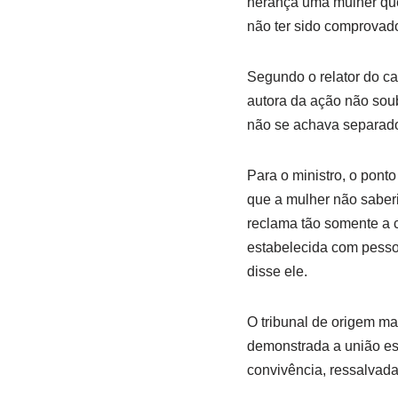
herança uma mulher que
não ter sido comprovad
Segundo o relator do ca
autora da ação não sou
não se achava separado
Para o ministro, o ponto
que a mulher não saberia
reclama tão somente a co
estabelecida com pesso
disse ele.
O tribunal de origem m
demonstrada a união est
convivência, ressalvad