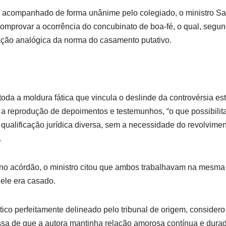
 acompanhado de forma unânime pelo colegiado, o ministro Sa
mprovar a ocorrência do concubinato de boa-fé, o qual, segun
ação analógica da norma do casamento putativo.
da a moldura fática que vincula o deslinde da controvérsia est
m a reprodução de depoimentos e testemunhos, “o que possibilit
r qualificação jurídica diversa, sem a necessidade do revolvime
.
 no acórdão, o ministro citou que ambos trabalhavam na mesma r
 ele era casado.
tico perfeitamente delineado pelo tribunal de origem, considero
issa de que a autora mantinha relação amorosa contínua e dur