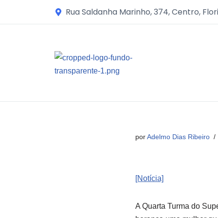
Rua Saldanha Marinho, 374, Centro, Flor
Avançar
para
o
conteúdo
por
Adelmo Dias Ribeiro
[Notícia]
A Quarta Turma do Super