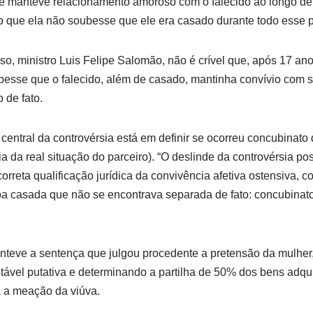
 manteve relacionamento amoroso com o falecido ao longo de 1
o que ela não soubesse que ele era casado durante todo esse p
so, ministro Luis Felipe Salomão, não é crível que, após 17 an
besse que o falecido, além de casado, mantinha convívio com
 de fato.
 central da controvérsia está em definir se ocorreu concubinato
 da real situação do parceiro). “O deslinde da controvérsia pos
rreta qualificação jurídica da convivência afetiva ostensiva, c
a casada que não se encontrava separada de fato: concubinato 
anteve a sentença que julgou procedente a pretensão da mulher
ável putativa e determinando a partilha de 50% dos bens adqui
a a meação da viúva.