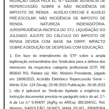
REDAÇÃO DADA PELA EC N.º 53/2006. AUSÊNCIA DE
REPERCUSSÃO SOBRE A NÃO INCIDÊNCIA DE
IMPOSTO DE RENDA . AUXÍLIO-CRECHE E AUXÍLIO
PRÉ-ESCOLAR. NÃO INCIDÊNCIA DE IMPOSTO DE
RENDA. NATUREZA INDENIZATÓRIA.
JURISPRUDÊNCIA PACÍFICA DO STJ. LIQUIDAÇÃO DO
JULGADO. AJUSTE DO CÁLCULO DO IMPOSTO DE
RENDA DEVIDA COM BASE NA DIRPF. IMPACTO
SOBRE A DEDUÇÃO DE DESPESAS COM EDUCAÇÃO.
1. Em face do entendimento do STF sobre a ampla
legitimação extraordinária dos Sindicatos para a defesa dos
interesses da respectiva categoria profissional (STF, RE
883642 RG, Relator (a): Min. Ministro Presidente, julgado
em 18/06/2015, Acórdão Eletrônico Repercussão Geral –
Mérito DJe- 124 Divulg: 25-06-2015 Publicação: 26-06-2015
), não é aplicável ao Sindicato Apelado a exigência de
instrução documental prevista no parágrafo único do art. 2.º-
A da Lei n.º 9.494/97 (AgRg no AREsp 389.004/SC, Rel.
Ministro NAPOLEÃO NUNES MAIA FILHO, PRIMEIRA