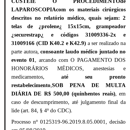
CUSTEIE O PROCEDIMENTO
de
LAPAROSCOPIAcom os materiais cirúrgicos
descritos no relatório médico
, quais sejam: 2
telas de ¿prolene¿ 15x15cm, grampeador
¿securestrap¿ e códigos 31009336-2x e
31009166 (CID K40.2 e K42.9)
a ser realizado na
parte autora,
consoante laudo médico juntado no
evento 01
, arcando com O PAGAMENTO DOS
HONORÁRIOS MÉDICOS, anestesias e
medicamentos,
até seu pronto
restabelecimento
,
SOB PENA DE MULTA
DIÁRIA DE R$ 500,00 (quinhentos reais)
, em
caso de descumprimento, até julgamento final da
lide (art. 84, § 4º do CDC).
Processo nº 0125319-96.2019.8.05.0001, decisão