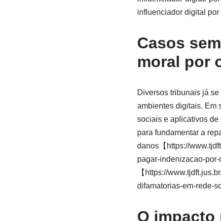
influenciador digital p
Casos seme
moral por 
Diversos tribunais já s
ambientes digitais. Em
sociais e aplicativos d
para fundamentar a rep
danos【https://www.tjdft
pagar-indenizacao-por
【https://www.tjdft.jus.b
difamatorias-em-rede-
O impacto 