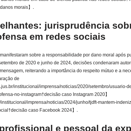
or danos morais】.
lhantes: jurisprudência sob
ofensa em redes sociais
e manifestaram sobre a responsabilidade por dano moral após 
 setembro de 2020 e junho de 2024, decisões condenaram auto
e mensagem, reiterando a importância do respeito mútuo e a ne
aração de
.jus.br/institucional/imprensa/noticias/2020/setembro/usuario-d
-ofensa-no-instagram†decisão caso Instagram 2020】
r/institucional/imprensa/noticias/2024/junho/tjdft-mantem-inden
social†decisão caso Facebook 2024】.
profissional e pessoal da ex