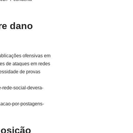
re dano
publicações ofensivas em
res de ataques em redes
cessidade de provas
e-rede-social-devera-
izacao-por-postagens-
posição