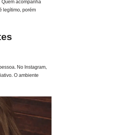
. Quem acompanha
é legítimo, porém
tes
 pessoa. No Instagram,
iativo. O ambiente