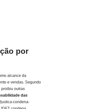
ação por
 como alcance da
mento e vendas. Segundo
proibiu outras
sabilidade das
o/justica-condena-
s†TJDFT condena