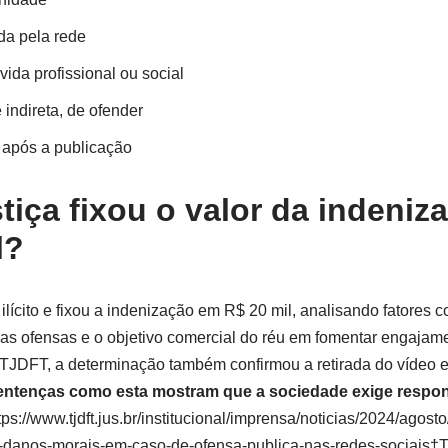
a pela rede
ida profissional ou social
indireta, de ofender
 após a publicação
tiça fixou o valor da indeniz
l?
 ilícito e fixou a indenização em R$ 20 mil, analisando fatores
das ofensas e o objetivo comercial do réu em fomentar engaja
TJDFT, a determinação também confirmou a retirada do vídeo e 
ntenças como esta mostram que a sociedade exige respon
ps://www.tjdft.jus.br/institucional/imprensa/noticias/2024/agost
por-danos-morais-em-caso-de-ofensa-publica-nas-redes-sociai