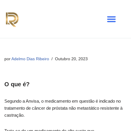
Avançar
para
o
conteúdo
por
Adelmo Dias Ribeiro
Outubro 20, 2023
O que é?
Segundo a Anvisa, o medicamento em questão é indicado no
tratamento de câncer de próstata não metastático resistente à
castração.
Trata-se de um medicamento de alto custo que