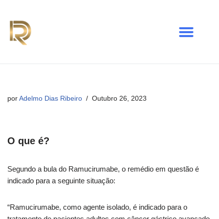
Avançar
para
o
conteúdo
por
Adelmo Dias Ribeiro
Outubro 26, 2023
O que é?
Segundo a bula do Ramucirumabe, o remédio em questão é
indicado para a seguinte situação:
“Ramucirumabe, como agente isolado, é indicado para o
tratamento de pacientes adultos com câncer gástrico avançado