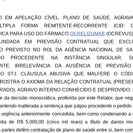
O EM APELAÇÃO CÍVEL. PLANO DE SAÚDE. AGRAV
TIPLA FORMA REMITENTE-RECORRENTE (CID: G3
ICA PARA USO DO FÁRMACO
OCRELIZUMAB
(OCREVUS) 
FUNDADA EM PREVISÃO CONTRATUAL QUE EXCL
O PREVISTO NO ROL DA AGÊNCIA NACIONAL DE S
DO PROCEDENTE NA INSTÂNCIA SINGULAR. S
NTE. IRRELEVÂNCIA DA AUSÊNCIA DE PREVISÃ
O STJ. CLÁUSULA ABUSIVA QUE MALFERE O CÓD
ROSTRA O AXIOMA DA RELAÇÃO CONTRATUAL (PRESE
RADO). AGRAVO INTERNO CONHECIDO E DESPROVIDO. D
 da decisão monocrática, proferida por este Relator, que ne
mantendo inalterada a sentença que julgou procedente o pedido
 de urgência anteriormente concedida, bem como condenando a 
ia de R$ 5.000,00 (cinco mil reais) a título de danos mor
s partes detêm contratação de plano de saúde entre si, bem co