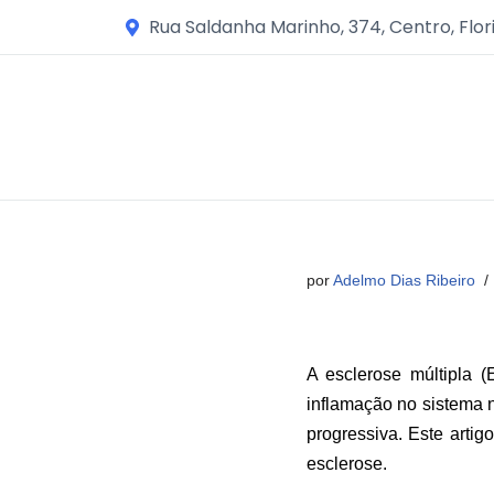
Rua Saldanha Marinho, 374, Centro, Flor
Avançar
para
o
conteúdo
por
Adelmo Dias Ribeiro
A esclerose múltipla
inflamação no sistema n
progressiva. Este artig
esclerose.