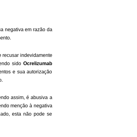
ua negativa em razão da
ento.
e recusar indevidamente
tendo sido
Ocrelizumab
entos e sua autorização
o.
Sendo assim, é abusiva a
zendo menção à negativa
gado, esta não pode se