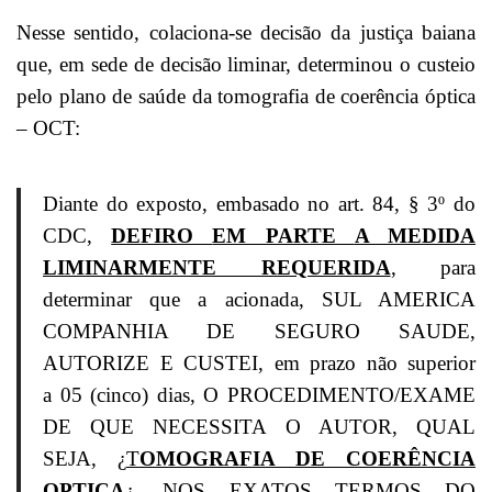
Nesse sentido, colaciona-se decisão da justiça baiana
que, em sede de decisão liminar, determinou o custeio
pelo plano de saúde da tomografia de coerência óptica
– OCT:
Diante do exposto, embasado no art. 84, § 3º do
CDC,
DEFIRO
EM PARTE
A MEDIDA
LIMINARMENTE REQUERIDA
, para
determinar que a acionada, SUL AMERICA
COMPANHIA DE SEGURO SAUDE,
AUTORIZE E CUSTEI, em prazo não superior
a 05 (cinco) dias, O PROCEDIMENTO/EXAME
DE QUE NECESSITA O AUTOR, QUAL
SEJA,
¿
T
OMOGRAFIA DE COER
Ê
NCIA
OPTICA
¿
, NOS EXATOS TERMOS DO