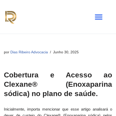
Avançar
para
o
conteúdo
por
Dias Ribeiro Advocacia
Junho 30, 2025
Cobertura e Acesso ao
Clexane® (Enoxaparina
sódica)
no plano de saúde.
Inicialmente, importa mencionar que esse artigo analisará o
dever de custeio do Clexane® (Enoxaparina sódica) pelos