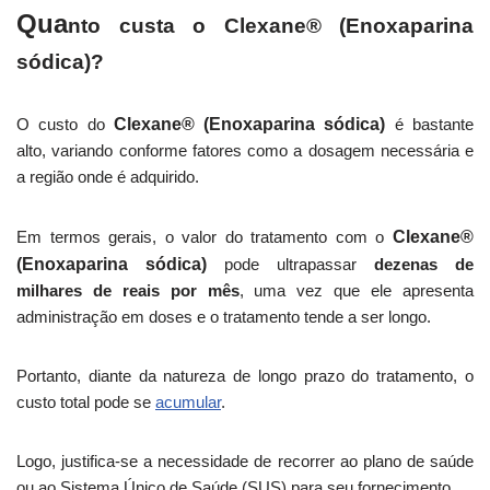
Qua
nto custa o
Clexane® (Enoxaparina
sódica)
?
O custo do
Clexane® (Enoxaparina sódica)
é bastante
alto, variando conforme fatores como a dosagem necessária e
a região onde é adquirido.
Em termos gerais, o valor do tratamento com o
Clexane®
(Enoxaparina sódica)
pode ultrapassar
dezenas de
milhares de reais por mês
, uma vez que ele apresenta
administração em doses e o tratamento tende a ser longo.
Portanto, diante da natureza de longo prazo do tratamento, o
custo total pode se
acumular
.
Logo, justifica-se a necessidade de recorrer ao plano de saúde
ou ao Sistema Único de Saúde (SUS) para seu fornecimento.