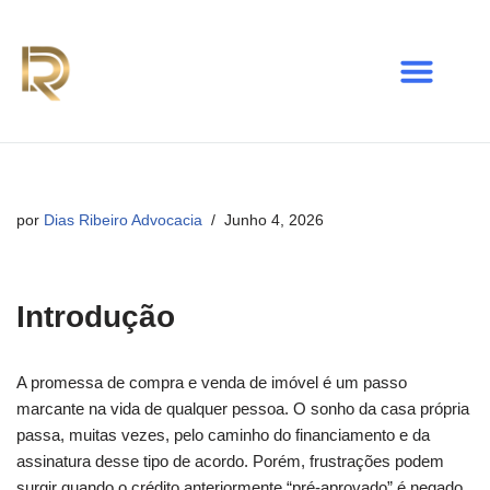
Avançar
para
o
conteúdo
por
Dias Ribeiro Advocacia
Junho 4, 2026
Introdução
A promessa de compra e venda de imóvel é um passo
marcante na vida de qualquer pessoa. O sonho da casa própria
passa, muitas vezes, pelo caminho do financiamento e da
assinatura desse tipo de acordo. Porém, frustrações podem
surgir quando o crédito anteriormente “pré-aprovado” é negado,