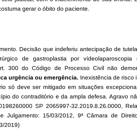
costuma gerar o óbito do paciente.
mento. Decisão que indeferiu antecipação de tutela
úrgico de gastroplastia por vídeolaparoscopia (ci
art. 300 do Código de Processo Civil não demo
ica urgência ou emergência.
Inexistência de risco
ório só deve ser mitigado em situações excepcionai
cípio do contraditório e da ampla defesa. Agravo n
0198260000 SP 2065997-32.2019.8.26.0000, Rela
de Julgamento: 15/03/2012, 9ª Câmara de Direit
3/2019)