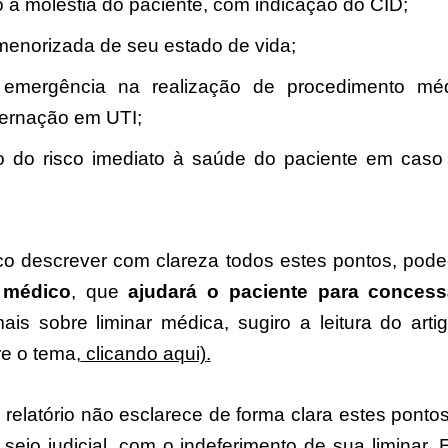
o à moléstia do paciente, com indicação do CID;
menorizada de seu estado de vida;
 emergência na realização de procedimento méd
ternação em UTI;
 do risco imediato à saúde do paciente em caso
co descrever com clareza todos estes pontos, pode
 médico
, que
ajudará o paciente para conce
ais sobre liminar médica, sugiro a leitura do art
e o tema,
clicando aqui).
o relatório não esclarece de forma clara estes ponto
seio judicial, com o indeferimento de sua liminar