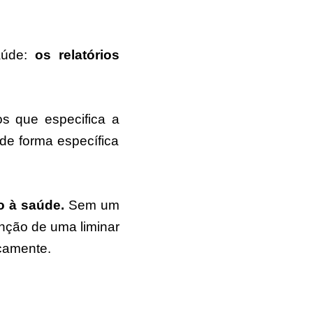
saúde:
os relatórios
s que especifica a
e forma específica
to à saúde.
Sem um
enção de uma liminar
icamente.