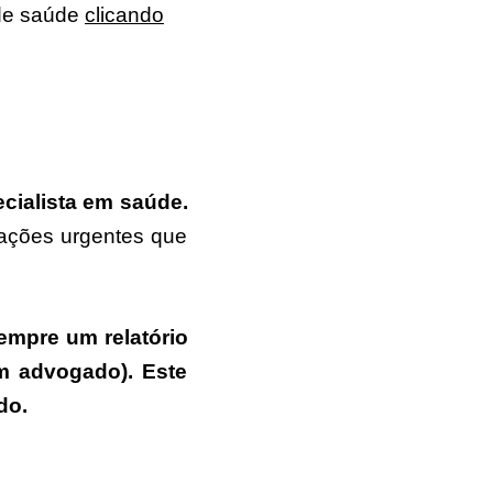
 de saúde
clicando
ecialista em saúde.
uações urgentes que
mpre um relatório
m advogado). Este
do.