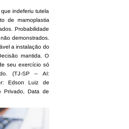
que indeferiu tutela
nto de mamoplastia
ados. Probabilidade
so não demonstrados.
el a instalação do
 Decisão mantida. O
 de seu exercício só
ido. (TJ-SP – AI:
or: Edson Luiz de
o Privado, Data de