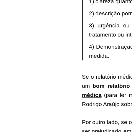
1) clareza quant
2) descrição por
3) urgência ou
tratamento ou in
4) Demonstração
medida.
Se o relatório médi
um
bom relatório
médica
(para ler m
Rodrigo Araújo sobr
Por outro lado, se 
ser prejudicado em 