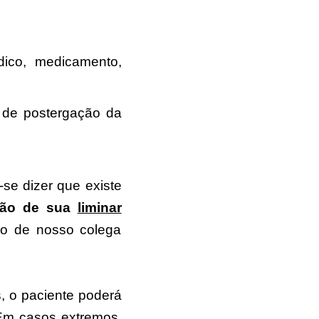
ico, medicamento,
 de postergação da
-se dizer que existe
ssão de sua
liminar
igo de nosso colega
s, o paciente poderá
. Em casos extremos,