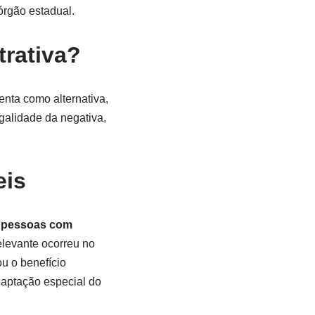
órgão estadual.
trativa?
senta como alternativa,
egalidade da negativa,
eis
a pessoas com
levante ocorreu no
ou o benefício
adaptação especial do