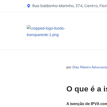
Rua Saldanha Marinho, 374, Centro, Flor
Avançar
para
o
conteúdo
por
Dias Ribeiro Advocacia
O que é a 
A isenção de IPVA con