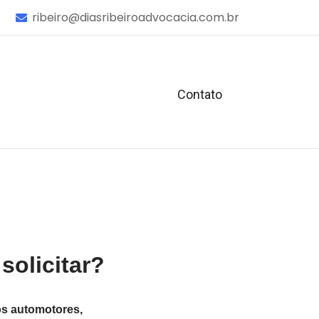
ribeiro@diasribeiroadvocacia.com.br
Contato
solicitar?
os automotores,