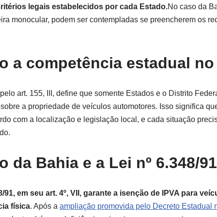
itérios legais estabelecidos por cada Estado.
No caso da B
eira monocular, podem ser contempladas se preencherem os requ
 a competência estadual no
pelo art. 155, III, define que somente Estados e o Distrito Federa
sobre a propriedade de veículos automotores. Isso significa qu
rdo com a localização e legislação local, e cada situação preci
do.
o da Bahia e a Lei nº 6.348/91
8/91, em seu art. 4º, VII, garante a isenção de IPVA para ve
a física
. Após a
ampliação promovida pelo Decreto Estadual 