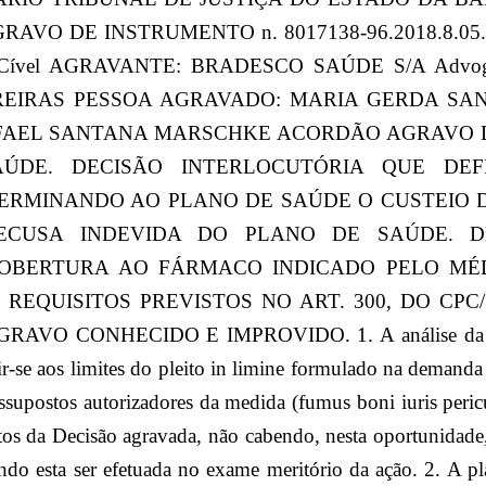
 AGRAVO DE INSTRUMENTO n. 8017138-96.2018.8.05.0
a Cível AGRAVANTE: BRADESCO SAÚDE S/A Advo
EIRAS PESSOA AGRAVADO: MARIA GERDA SA
:RAFAEL SANTANA MARSCHKE ACORDÃO AGRAVO 
ÚDE. DECISÃO INTERLOCUTÓRIA QUE DE
ERMINANDO AO PLANO DE SAÚDE O CUSTEIO
ECUSA INDEVIDA DO PLANO DE SAÚDE. 
OBERTURA AO FÁRMACO INDICADO PELO MÉD
REQUISITOS PREVISTOS NO ART. 300, DO CP
AVO CONHECIDO E IMPROVIDO. 1. A análise da ques
ir-se aos limites do pleito in limine formulado na demanda o
essupostos autorizadores da medida (fumus boni iuris peric
tos da Decisão agravada, não cabendo, nesta oportunidade
ndo esta ser efetuada no exame meritório da ação. 2. A pla