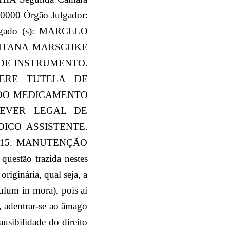
000 Órgão Julgador:
gado (s): MARCELO
NTANA MARSCHKE
DE INSTRUMENTO.
FERE TUTELA DE
 DO MEDICAMENTO
DEVER LEGAL DE
ICO ASSISTENTE.
C/15. MANUTENÇÃO
tão trazida nestes
riginária, qual seja, a
ulum in mora), pois aí
, adentrar-se ao âmago
usibilidade do direito