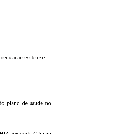
medicacao-esclerose-
 do plano de saúde no
A Segunda Câmara