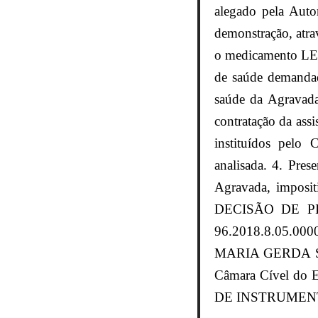
alegado pela Auto
demonstração, atra
o medicamento LEM
de saúde demandado
saúde da Agravada,
contratação da ass
instituídos pelo 
analisada. 4. Pres
Agravada, impos
DECISÃO DE PISO
96.2018.8.05.00
MARIA GERDA SA
Câmara Cível do
DE INSTRUMENTO, n