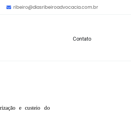
ribeiro@diasribeiroadvocacia.com.br
Contato
orização e custeio do