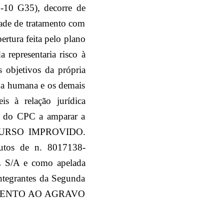
D-10 G35), decorre de
dade de tratamento com
tura feita pelo plano
representaria risco à
s objetivos da própria
soa humana e os demais
s à relação jurídica
300 do CPC a amparar a
 RECURSO IMPROVIDO.
utos de n. 8017138-
 S/A e como apelada
rantes da Segunda
OVIMENTO AO AGRAVO