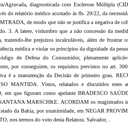
ra/Agravada, diagnosticada com Esclerose Múltipla (CI
vés do relatório médico acostado às fls. 20/22, da necessi
TRADA, de modo que não se justifica a negativa de cober
. 3. A latere, vislumbro que a não concessão da medida 
 trazendo-lhe prejuízos incalculáveis, além de frustrar o
istência médica e violar os princípios da dignidade da pes
Código de Defesa do Consumidor, plenamente aplicávei
entes, por conseguinte, os requisitos previstos no art. 
itiva é a manutenção da Decisão de primeiro grau.
 MANTIDA. Vistos, relatados e discutidos estes a
00, em que figuram como apelante BRADESCO SAÚDE
NTANA MARSCHKE. ACORDAM os magistrados integ
 Estado da Bahia, por unanimidade, em NEGAR PR
os termos do voto desta Relatora. Salvador, .