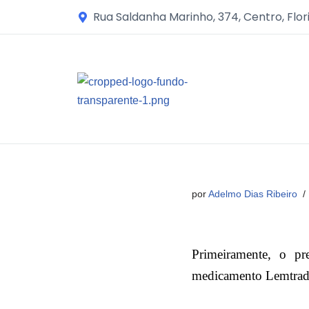
Rua Saldanha Marinho, 374, Centro, Flor
Avançar
para
o
conteúdo
por
Adelmo Dias Ribeiro
Primeiramente, o pre
medicamento Lemtrada