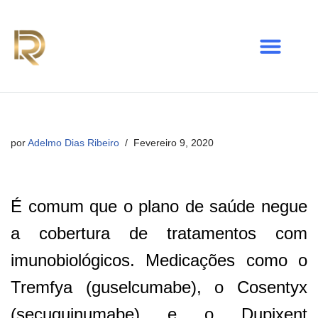
Avançar
para
o
conteúdo
por
Adelmo Dias Ribeiro
Fevereiro 9, 2020
É comum que o plano de saúde negue
a cobertura de tratamentos com
imunobiológicos. Medicações como o
Tremfya (guselcumabe), o Cosentyx
(secuquinumabe) e o Dupixent