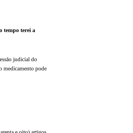
 tempo terei a
essão judicial do
 do medicamento pode
renta e oito) artigos