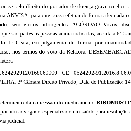
ou-se pelo direito do portador de doença grave receber 
 na ANVISA, para que possa efetuar de forma adequada o 
ido, sem efeitos infringentes. ACÓRDÃO Vistos, discu
m que são partes as pessoas acima indicadas, acorda a 6ª C
ado do Ceará, em julgamento de Turma, por unanimidad
ecurso, nos termos do voto da Relatora. DESEMBA
atora
6242029120168060000 CE 0624202-91.2016.8.06.0
A, 3ª Câmara Direito Privado, Data de Publicação: 14
deferimento da concessão do medicamento
RIBOMUST
 por um advogado especializado em saúde para resolução d
ia judicial.