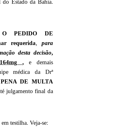
l do Estado da Bahia.
 O PEDIDO DE
nar requerida
,
para
mação desta decisão
,
164mg
,
e
demais
uipe médica da Drª
 PENA DE MULTA
té julgamento final da
m testilha. Veja-se: