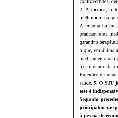
controvertidos, de
2. A medicação f
melhorar a sua qua
Alemanha há mais
praticam uma medi
garantir a terapêuti
o que, em última an
medicamento não po
recebimento da m
Entender de maneir
saúde.
5. O STF j
esse é indispensá
Segundo preceden
principalmente qu
à pessoa determin