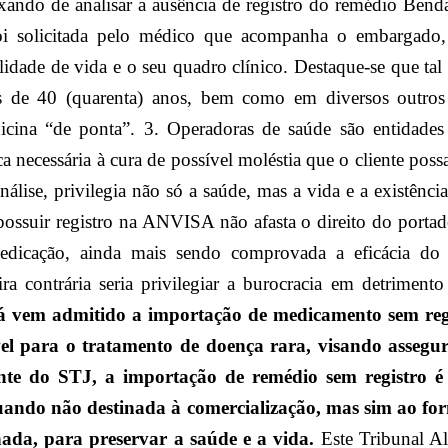
ixando de analisar a ausência de registro do remédio Be
oi solicitada pelo médico que acompanha o embargado
lidade de vida e o seu quadro clínico. Destaque-se que tal
 de 40 (quarenta) anos, bem como em diversos outros 
cina “de ponta”. 3. Operadoras de saúde são entidades 
ca necessária à cura de possível moléstia que o cliente possa
álise, privilegia não só a saúde, mas a vida e a existênci
ssuir registro na ANVISA não afasta o direito do portad
edicação, ainda mais sendo comprovada a eficácia do
a contrária seria privilegiar a burocracia em detrimento
á vem admitido a importação de medicamento sem reg
vel para o tratamento de doença rara, visando assegur
te do STJ, a importação de remédio sem registro é 
ando não destinada à comercialização, mas sim ao for
ada, para preservar a saúde e a vida.
Este Tribunal Al