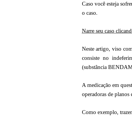
Caso você esteja sofr
o caso.
Narre seu caso clicand
Neste artigo, viso co
consiste no indefe
(substância BENDA
A medicação em questã
operadoras de planos d
Como exemplo, trazem