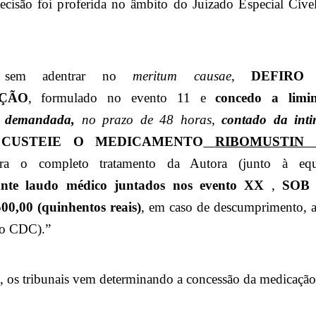
decisão foi proferida no âmbito do Juizado Especial Cíve
, sem adentrar no
meritum causae
,
DEFIRO
ÇÃO
, formulado no evento 1
1
e
concedo a limi
a demandada,
no prazo de 48 horas,
contado da inti
 CUSTEIE O MEDICAMENTO
RIBOMUSTIN 
ara o completo tratamento da Autora (junto à eq
ante laudo médico juntados nos evento XX
,
SOB
,00 (quinhentos reais)
, em caso de descumprimento, a
 do CDC).”
 os tribunais vem determinando a concessão da medicação e