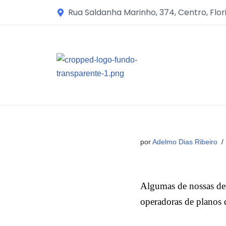
Rua Saldanha Marinho, 374, Centro, Flor
Avançar
para
o
conteúdo
por
Adelmo Dias Ribeiro
Algumas de nossas d
operadoras de planos 