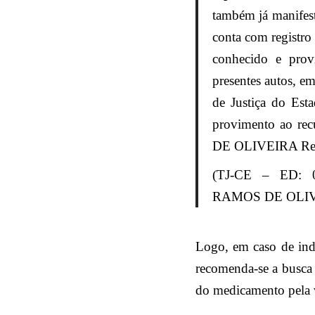
também já manifest
conta com registro
conhecido e prov
presentes autos, e
de Justiça do Est
provimento ao r
DE OLIVEIRA Rel
(TJ-CE – ED: 0
RAMOS DE OLIVEIR
Logo, em caso de in
recomenda-se a busca
do medicamento pela v