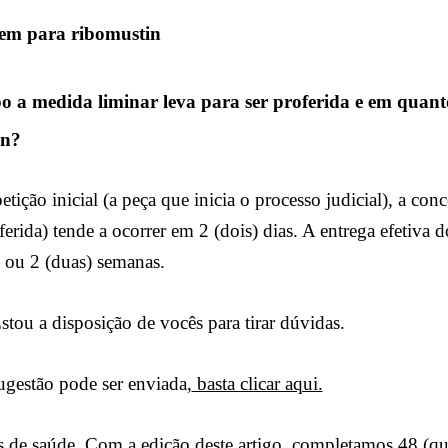
 a medida liminar leva para ser proferida e em quanto
in?
tição inicial (a peça que inicia o processo judicial), a conc
erida) tende a ocorrer em 2 (dois) dias. A entrega efetiva
 ou 2 (duas) semanas.
tou a disposição de vocês para tirar dúvidas.
gestão pode ser enviada,
basta clicar aqui.
 de saúde. Com a edição deste artigo, completamos 48 (qua