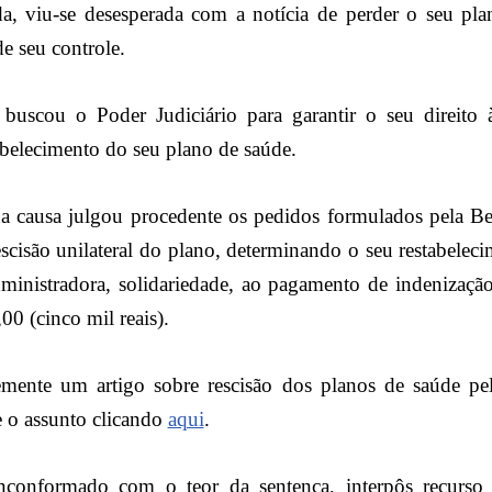
da, viu-se desesperada com a notícia de perder o seu pl
de seu controle.
a buscou o Poder Judiciário para garantir o seu direito
belecimento do seu plano de saúde.
a causa julgou procedente os pedidos formulados pela Be
escisão unilateral do plano, determinando o seu restabele
dministradora, solidariedade, ao pagamento de indenizaçã
0 (cinco mil reais).
emente um artigo sobre rescisão dos planos de saúde pel
e o assunto clicando
aqui
.
nconformado com o teor da sentença, interpôs recurso