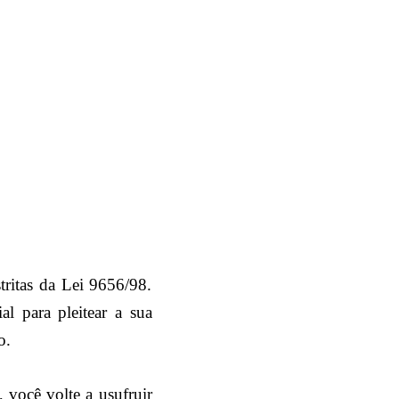
tritas da Lei 9656/98.
al para pleitear a sua
o.
 você volte a usufruir