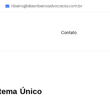
ribeiro@diasribeiroadvocacia.com.br
Contato
stema Único