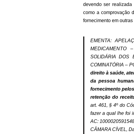
devendo ser realizada
como a comprovação dos
fornecimento em outras
EMENTA: APELA
MEDICAMENTO –
SOLIDÁRIA DOS
COMINATÓRIA – P
direito à saúde, at
da pessoa humana.
fornecimento pelos
retenção do receit
art. 461, § 4º do C
fazer a qual lhe fo
AC: 100002059154810
CÂMARA CÍVEL, Data