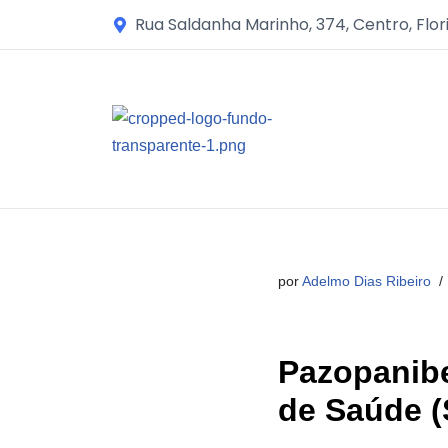
Rua Saldanha Marinho, 374, Centro, Flor
Avançar
para
o
conteúdo
por
Adelmo Dias Ribeiro
Pazopanibe
de Saúde 