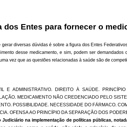
 dos Entes para fornecer o medi
gerar diversas dúvidas é sobre a figura dos Entes Federati
ecimento desse medicamento, e sim, podem ser demandados d
s, uma vez que as questões relacionadas à saúde são de compe
L E ADMINISTRATIVO. DIREITO À SAÚDE. PRINCÍPIO
OLAÇÃO. MEDICAMENTO NÃO CREDENCIADO PELO SIST
ENTO. POSSIBILIDADE. NECESSIDADE DO FÁRMACO. C
NCIA. OFENSA AO PRINCÍPIO DA SEPARAÇÃO DOS PODERES
 Judiciário na implementação de políticas públicas, notad