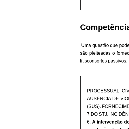
Competência
Uma questão que pode 
são pleiteadas o forn
litisconsortes passivo
PROCESSUAL CIVI
AUSÊNCIA DE VI
(SUS). FORNECIM
7 DO STJ. INCIDÊ
6.
A intervenção do