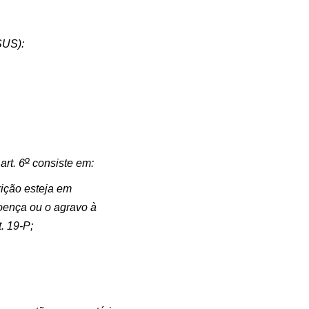
SUS):
o
art. 6
consiste em:
rição esteja em
doença ou o agravo à
. 19-P;