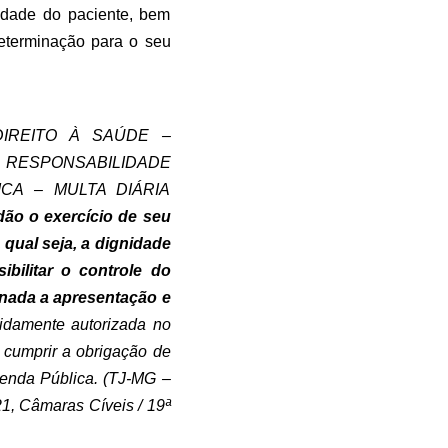
idade do paciente, bem
determinação para o seu
IREITO À SAÚDE –
RESPONSABILIDADE
CA – MULTA DIÁRIA
dão o exercício de seu
 qual seja, a dignidade
ilitar o controle do
onada a apresentação e
vidamente autorizada no
a cumprir a obrigação de
zenda Pública. (TJ-MG –
1, Câmaras Cíveis / 19ª