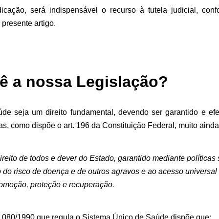
cação, será indispensável o recurso à tutela judicial, con
presente artigo.
ê a nossa Legislação?
úde seja um direito fundamental, devendo ser garantido e efe
cas, como dispõe o art. 196 da Constituição Federal, muito ainda
direito de todos e dever do Estado, garantido mediante política
do risco de doença e de outros agravos e ao acesso universal e
romoção, proteção e recuperação.
 8.080/1990 que regula o Sistema Único de Saúde dispõe que: