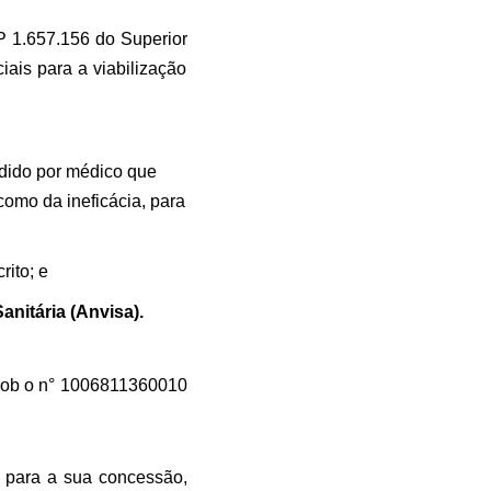
 1.657.156 do Superior
iais para a viabilização
dido por médico que
omo da ineficácia, para
ito; e
anitária (Anvisa).
 sob o n° 1006811360010
o para a sua concessão,