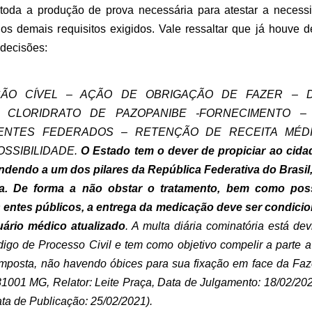
 toda a produção de prova necessária para atestar a necess
 demais requisitos exigidos. Vale ressaltar que já houve 
 decisões:
ÇÃO CÍVEL – AÇÃO DE OBRIGAÇÃO DE FAZER – D
 CLORIDRATO DE PAZOPANIBE -FORNECIMENTO – 
 ENTES FEDERADOS – RETENÇÃO DE RECEITA MÉDI
OSSIBILIDADE.
O Estado tem o dever de propiciar ao cida
endendo a um dos pilares da República Federativa do Brasil,
 De forma a não obstar o tratamento, bem como possib
 entes públicos, a entrega da medicação deve ser condici
uário médico atualizado
. A multa diária cominatória está de
ódigo de Processo Civil e tem como objetivo compelir a parte 
i imposta, não havendo óbices para sua fixação em face da Fa
01 MG, Relator: Leite Praça, Data de Julgamento: 18/02/202
 de Publicação: 25/02/2021).