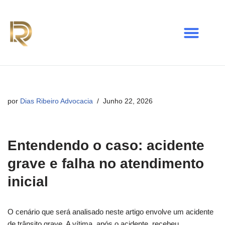
Avançar
para
o
conteúdo
por
Dias Ribeiro Advocacia
Junho 22, 2026
Entendendo o caso: acidente
grave e falha no atendimento
inicial
O cenário que será analisado neste artigo envolve um acidente
de trânsito grave. A vítima, após o acidente, recebeu